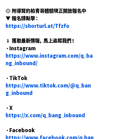
🟡 附導覽的柏青哥體驗現正開放報名中
▼ 報名請點擊：
https://shorturl.at/Tfzfo
📱 獲取最新情報，馬上追蹤我們！
・Instagram
https://www.instagram.com/q_ba
ng_inbound/
・TikTok
https://www.tiktok.com/@q_ban
g_inbound
・X
https://x.com/q_bang_inbound
・Facebook
https://www.facebook.com/q.ban