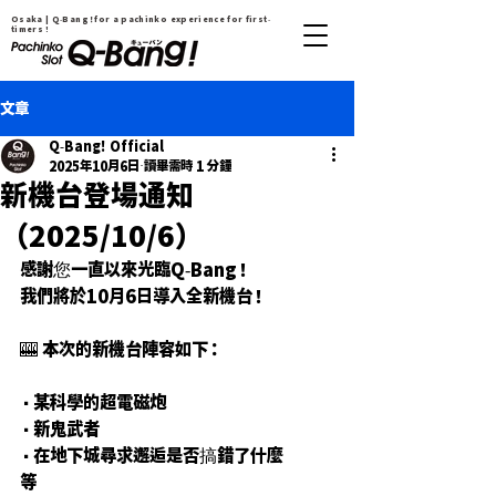
Osaka | Q-Bang！for a pachinko experience for first-
timers !
文章
Q-Bang! Official
2025年10月6日
讀畢需時 1 分鐘
新機台登場通知
（2025/10/6）
感謝您一直以來光臨Q-Bang！
我們將於10月6日導入全新機台！
🎰 本次的新機台陣容如下：
・某科學的超電磁炮
・新鬼武者
・在地下城尋求邂逅是否搞錯了什麼
等