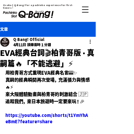
Osaka | Q-Bang！for a pachinko experience for first-
timers !
文章
Q-Bang! Official
4月11日
讀畢需時 1 分鐘
EVA經典台詞🎬柏青哥版・真
嗣篇🔥「不能逃避」⚡️
用柏青哥方式重現EVA經典名言🎰✨
真嗣的經典瞬間再次登場，充滿張力與情感
🔥⚡️
來大阪體驗動畫與柏青哥的刺激結合 🇯🇵
追蹤我們，來日本旅遊時一定要來玩！🎉
https://youtube.com/shorts/t1YmYhA
eBmE?feature=share