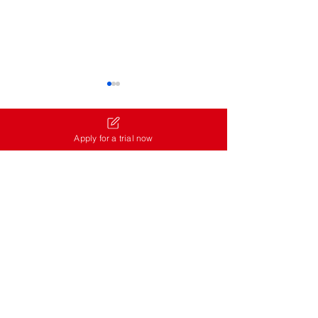
大阪柏青哥 😂 
零開始的異世界
哥討厭的男人
Apply for a trial now
留言
他到底做錯了什麼？
《Re:從零》柏青
很討厭這位玩家！ 
力，機台就是完全不
撰寫留言......
新機台登場通知
要先跟它道個歉再繼續
（2026/8/3）
柏青哥總會出現這
得的瞬間，而這也是
地方！來大阪旅行時
驗充滿日本特色的室
迎到梅田的 Q-Ban