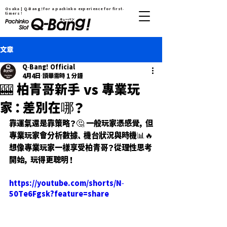
Osaka | Q-Bang！for a pachinko experience for first-
timers !
文章
Q-Bang! Official
4月4日
讀畢需時 1 分鐘
🎰 柏青哥新手 vs 專業玩
家：差別在哪？
靠運氣還是靠策略？🤔 一般玩家憑感覺，但
專業玩家會分析數據、機台狀況與時機📊🔥
想像專業玩家一樣享受柏青哥？從理性思考
開始，玩得更聰明！
https://youtube.com/shorts/N-
50Te6Fgsk?feature=share