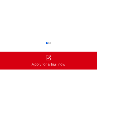
大阪柏青哥 😂 
零開始的異世界
哥討厭的男人
Apply for a trial now
留言
他到底做錯了什麼？
《Re:從零》柏青
很討厭這位玩家！ 
力，機台就是完全不
撰寫留言......
新機台登場通知
要先跟它道個歉再繼續
（2026/8/3）
柏青哥總會出現這
得的瞬間，而這也是
地方！來大阪旅行時
驗充滿日本特色的室
迎到梅田的 Q-Ban