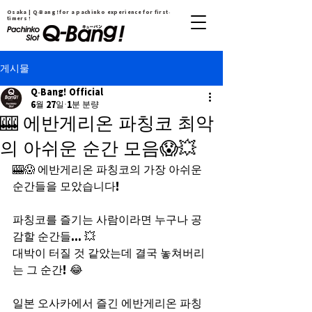
Osaka | Q-Bang！for a pachinko experience for first-
timers !
게시물
Q-Bang! Official
6월 27일
1분 분량
🎰 에반게리온 파칭코 최악
의 아쉬운 순간 모음😱💥
🎰😱 에반게리온 파칭코의 가장 아쉬운 
순간들을 모았습니다!
파칭코를 즐기는 사람이라면 누구나 공
감할 순간들... 💥
대박이 터질 것 같았는데 결국 놓쳐버리
는 그 순간! 😂
일본 오사카에서 즐긴 에반게리온 파칭