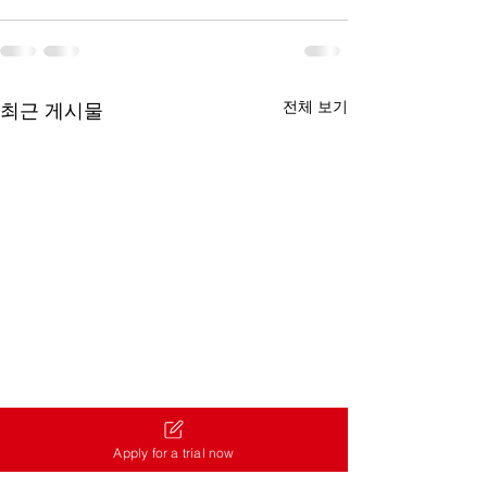
전체 보기
최근 게시물
Apply for a trial now
오사카 파친코😂 리제로
오사카 파칭코 